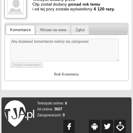
Clip został dodany
ponad
rok
temu
i od tej pory została wyświetlony
6 120 razy.
Komentarze
Wstaw na www
Zgłoś
Brak Komentarzy
Teledyski online:
8
3607
All online:
0
Zalogowanych: