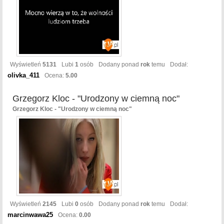
Wyświetleń
5131
Lubi
1
osób
Dodany ponad
rok
temu
Dodał:
olivka_411
Ocena:
5.00
Grzegorz Kloc - "Urodzony w ciemną noc"
Grzegorz Kloc - "Urodzony w ciemną noc"
Wyświetleń
2145
Lubi
0
osób
Dodany ponad
rok
temu
Dodał:
marcinwawa25
Ocena:
0.00