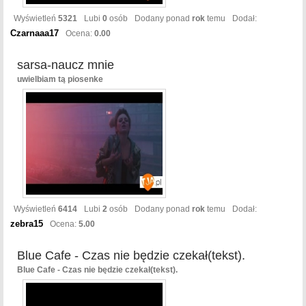
Wyświetleń
5321
Lubi
0
osób
Dodany ponad
rok
temu
Dodał:
Czarnaaa17
Ocena:
0.00
sarsa-naucz mnie
uwielbiam tą piosenke
Wyświetleń
6414
Lubi
2
osób
Dodany ponad
rok
temu
Dodał:
zebra15
Ocena:
5.00
Blue Cafe - Czas nie będzie czekał(tekst).
Blue Cafe - Czas nie będzie czekał(tekst).