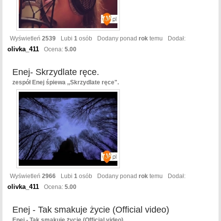
Wyświetleń
2539
Lubi
1
osób
Dodany ponad
rok
temu
Dodał:
olivka_411
Ocena:
5.00
Enej- Skrzydlate ręce.
zespół Enej śpiewa ,,Skrzydlate ręce".
Wyświetleń
2966
Lubi
1
osób
Dodany ponad
rok
temu
Dodał:
olivka_411
Ocena:
5.00
Enej - Tak smakuje życie (Official video)
Enej - Tak smakuje życie (Official video)