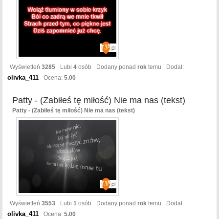
Wyświetleń
3285
Lubi
4
osób
Dodany ponad
rok
temu
Dodał:
olivka_411
Ocena:
5.00
Patty - (Zabiłeś tę miłość) Nie ma nas (tekst)
Patty - (Zabiłeś tę miłość) Nie ma nas (tekst)
Wyświetleń
3553
Lubi
1
osób
Dodany ponad
rok
temu
Dodał:
olivka_411
Ocena:
5.00