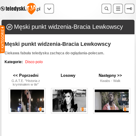
Męski punkt widzenia-Bracia Lewkowscy
Męski punkt widzenia-Bracia Lewkowscy
Ciekawa fabuła teledysku zachęca do oglądania-polecam.
Kategorie:
Disco polo
<< Poprzedni
Losowy
Następny >>
G.A.T.E. "Historia z
Kwabs - Walk
kryminałem w tle"